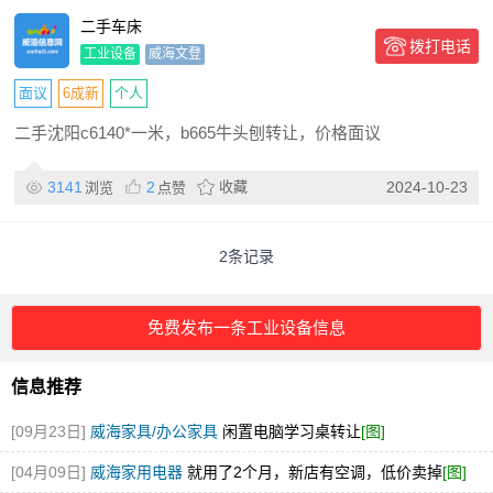
二手车床
拨打电话
工业设备
威海文登
面议
6成新
个人
二手沈阳c6140*一米，b665牛头刨转让，价格面议
3141
2
收藏
2024-10-23
浏览
点赞
2条记录
免费发布一条工业设备信息
信息推荐
[09月23日]
威海家具/办公家具
闲置电脑学习桌转让
[图]
[04月09日]
威海家用电器
就用了2个月，新店有空调，低价卖掉
[图]