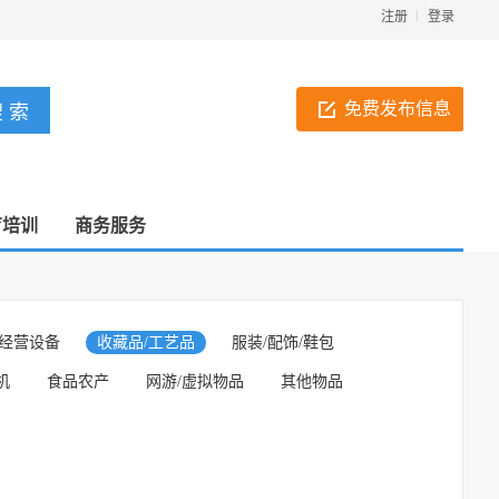
注册
登录
免费发布信息
育培训
商务服务
经营设备
收藏品/工艺品
服装/配饰/鞋包
机
食品农产
网游/虚拟物品
其他物品