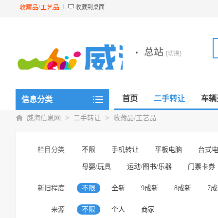
收藏品/工艺品
收藏到桌面
·
总站
[切换]
首页
二手转让
车辆
信息分类
>
>
威海信息网
二手转让
收藏品/工艺品
栏目分类
不限
手机转让
平板电脑
台式
母婴/玩具
运动/图书/乐器
门票卡券
新旧程度
不限
全新
9成新
8成新
7
来源
不限
个人
商家