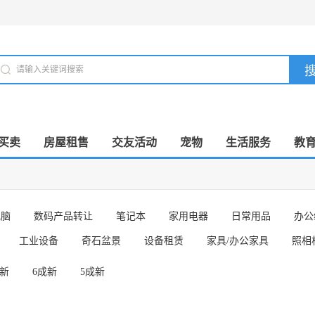
买卖
房屋租售
交友活动
宠物
生活服务
教
电脑
数码产品转让
笔记本
家用电器
日常用品
办公
工业设备
奇石盆景
设备租赁
家具/办公家具
照相
成新
6成新
5成新