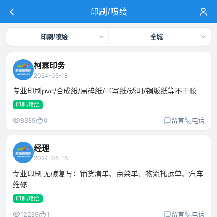
印刷/喷绘
印刷/喷绘
全城
柯霖印务
2024-05-18
专业印刷pvc/合成纸/易碎纸/书写纸/透明/铜版纸等不干胶
印刷/喷绘
8389
0
留言
电话
经理
2024-05-18
专业印刷 无碳复写：销货清单、点菜单、物流托运单、汽车
维修
印刷/喷绘
12239
1
留言
电话